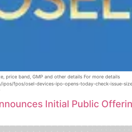
e, price band, GMP and other details For more details
s/ipos/fpos/osel-devices-ipo-opens-today-check-issue-si
r
nnounces Initial Public Offer