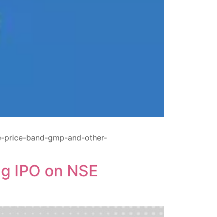
ze-price-band-gmp-and-other-
ing IPO on NSE