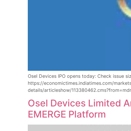
Osel Devices IPO opens today: Check issue siz
https://economictimes.indiatimes.com/market
details/articleshow/113380462.cms?from=md
Osel Devices Limited A
EMERGE Platform