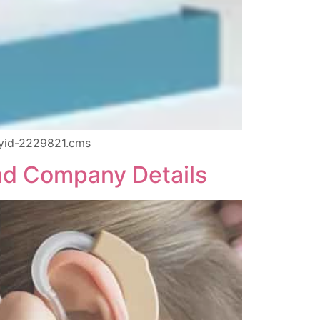
nyid-2229821.cms
nd Company Details