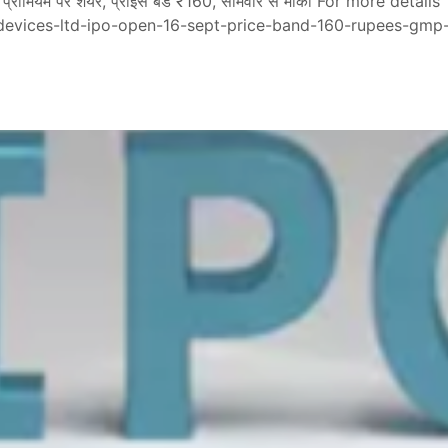
3% प्रीमियम पर शेयर, प्राइस बैंड ₹160, सोमवार से मौका For more details
-devices-ltd-ipo-open-16-sept-price-band-160-rupees-gm