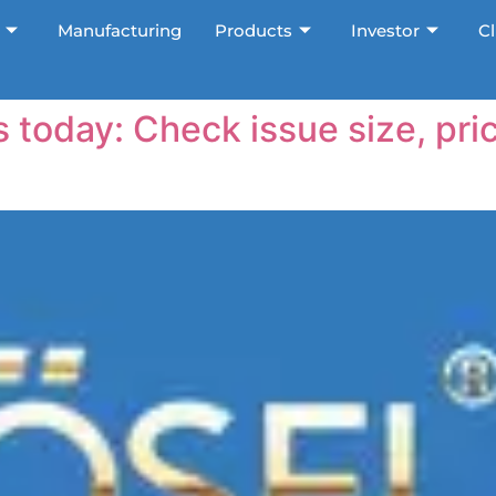
Manufacturing
Products
Investor
Cl
 today: Check issue size, pr
Not sure where to start?
We'll find the right solution for you.