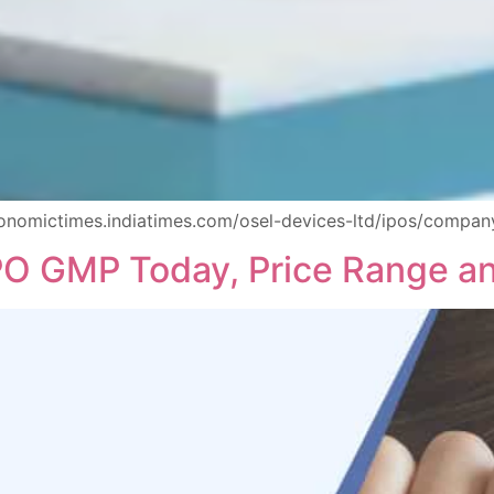
economictimes.indiatimes.com/osel-devices-ltd/ipos/compa
IPO GMP Today, Price Range a